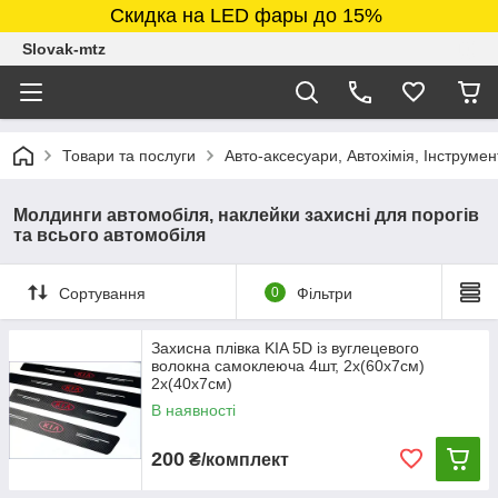
Скидка на LED фары до 15%
Slovak-mtz
Товари та послуги
Авто-аксесуари, Автохімія, Інструмен
Молдинги автомобіля, наклейки захисні для порогів
та всього автомобіля
Сортування
0
Фільтри
Захисна плівка KIA 5D із вуглецевого
волокна самоклеюча 4шт, 2х(60х7см)
2х(40х7см)
В наявності
200
₴/комплект