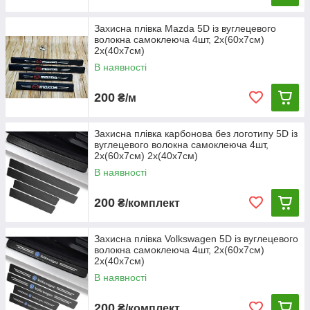
Захисна плівка Mazda 5D із вуглецевого
волокна самоклеюча 4шт, 2х(60х7см)
2х(40х7см)
В наявності
200
₴/м
Захисна плівка карбонова без логотипу 5D із
вуглецевого волокна самоклеюча 4шт,
2х(60х7см) 2х(40х7см)
В наявності
200
₴/комплект
Захисна плівка Volkswagen 5D із вуглецевого
волокна самоклеюча 4шт, 2х(60х7см)
2х(40х7см)
В наявності
200
₴/комплект