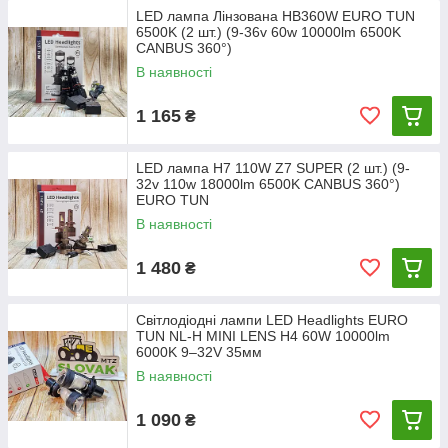
LED лампа Лінзована HB360W EURO TUN
6500K (2 шт.) (9-36v 60w 10000lm 6500K
CANBUS 360°)
В наявності
1 165
₴
LED лампа H7 110W Z7 SUPER (2 шт.) (9-
32v 110w 18000lm 6500K CANBUS 360°)
EURO TUN
В наявності
1 480
₴
Світлодіодні лампи LED Headlights EURO
TUN NL-H MINI LENS H4 60W 10000lm
6000K 9–32V 35мм
В наявності
1 090
₴