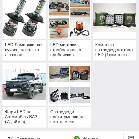
LED Лампочки, всі
LED мигалки,
Комплект
сучасні цоколі та
стробоскопи та
світлодіодних фар
лінзовані
проблискові
LED (1комплект
маячки
2шт)
Фари LED на
Світлодіоди
Автомобіль ВАЗ
протитуманки на
(7дюймів),
штатні місця
противотуманки
Автомобілів
LED та габарити
LED
Сортування
0
Фільтри