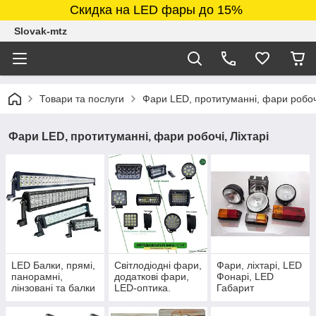
Скидка на LED фары до 15%
Slovak-mtz
Товари та послуги
Фари LED, протитуманні, фари робочі
Фари LED, протитуманні, фари робочі, Ліхтарі
LED Балки, прямі,
Світлодіодні фари,
Фари, ліхтарі, LED
панорамні,
додаткові фари,
Фонарі, LED
лінзовані та балки
LED-оптика.
Габарит
на декілька
режимів