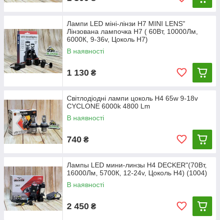
Лампи LED міні-лінзи Н7 MINI LENS"
Лінзована лампочка Н7 ( 60Вт, 10000Лм,
6000К, 9-36v, Цоколь H7)
В наявності
1 130
₴
Світлодіодні лампи цоколь H4 65w 9-18v
CYCLONE 6000k 4800 Lm
В наявності
740
₴
Лампы LED мини-линзы Н4 DECKER"(70Вт,
16000Лм, 5700К, 12-24v, Цоколь H4) (1004)
В наявності
2 450
₴