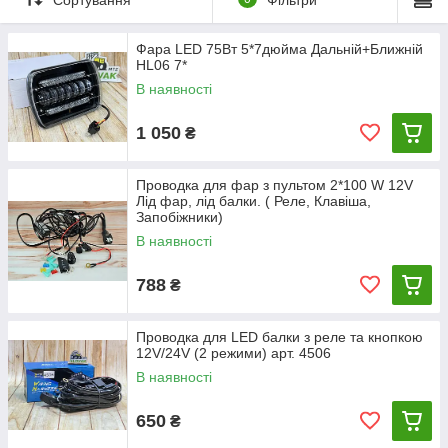
Фара LED 75Вт 5*7дюйма Дальній+Ближній
HL06 7*
В наявності
1 050
₴
Проводка для фар з пультом 2*100 W 12V
Лід фар, лід балки. ( Реле, Клавіша,
Запобіжники)
В наявності
788
₴
Проводка для LED балки з реле та кнопкою
12V/24V (2 режими) арт. 4506
В наявності
650
₴