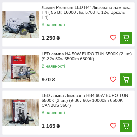
Лампи Premium LED Н4" Лінзована лампока
Н4 ( 55 Вт, 16000 Лм, 5700 К, 12v, Цоколь
H4)
В наявності
1 250
₴
LED лампа H4 50W EURO TUN 6500K (2 шт.)
(9-32v 50w 6500lm 6500K)
В наявності
970
₴
LED лампа Лінзована HB4 60W EURO TUN
6500K (2 шт.) (9-36v 60w 10000lm 6500K
CANBUS 360°)
В наявності
1 165
₴