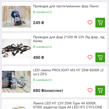
Проводка для протитуманних фар Ланос
В наявності
245
₴
Проводка для фар 2*100 W 12V Лід фар, лід
балки.
В наявності
490
₴
LED лампа PROLIGHT M3 H7 25W 6500K (2
шт.)-ZES
В наявності
680
₴/комплект
Лампа LED H7 12V 25W Type 44 5000K
6700L радіатор (type 44 LED H7) CYCLONE