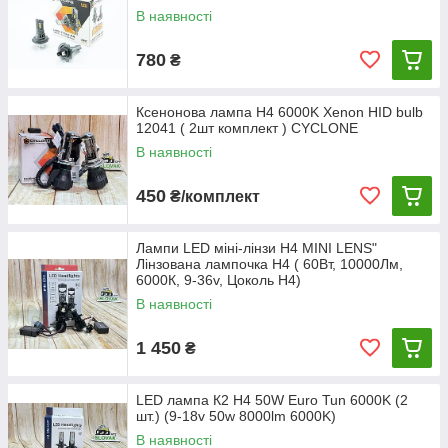
В наявності
780
₴
Ксенонова лампа H4 6000K Xenon HID bulb
12041 ( 2шт комплект ) CYCLONE
В наявності
450
₴/комплект
Лампи LED міні-лінзи Н4 MINI LENS"
Лінзована лампочка Н4 ( 60Вт, 10000Лм,
6000К, 9-36v, Цоколь H4)
В наявності
1 450
₴
LED лампа К2 H4 50W Euro Tun 6000K (2
шт.) (9-18v 50w 8000lm 6000K)
В наявності