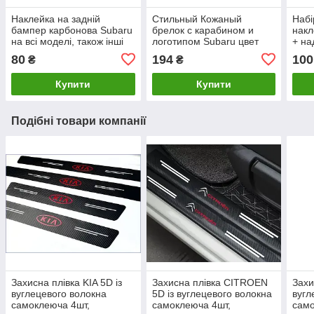
Наклейка на задній
Стильный Кожаный
Набі
бампер карбонова Subaru
брелок с карабином и
накл
на всі моделі, також інші
логотипом Subaru цвет
+ на
марки автомобілів
Черный
80
194
100
₴
₴
Купити
Купити
Подібні товари компанії
Захисна плівка KIA 5D із
Захисна плівка CITROEN
Захи
вуглецевого волокна
5D із вуглецевого волокна
вугл
самоклеюча 4шт,
самоклеюча 4шт,
само