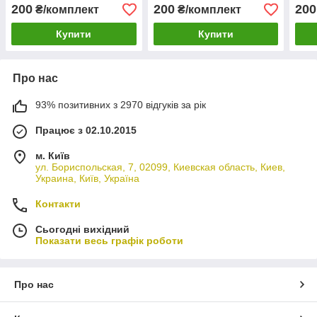
2х(60х7см) 2х(40х7см)
2х(60х7см) 2х(40х7см)
2х(6
200
200
200
₴/комплект
₴/комплект
Купити
Купити
Про нас
93% позитивних з 2970 відгуків за рік
Працює з 02.10.2015
м. Київ
ул. Бориспольская, 7, 02099, Киевская область, Киев,
Украина, Київ, Україна
Контакти
Сьогодні вихідний
Показати весь графік роботи
Про нас