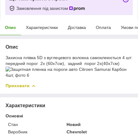
Замовлення під захистом
Опис
Характеристики
Доставка
Оплата
Умови п
Опис
Захисна плівка 5D з вуглецевого волокна самоклеюється 4 шт:
передний порог 2х (60х7см), задний порог 2х(40х7см)
Приховати
Характеристики
Основні
Стан
Новий
Виробник
Chevrolet