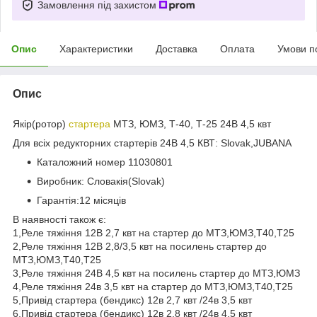
Замовлення під захистом
Опис
Характеристики
Доставка
Оплата
Умови п
Опис
Якір(ротор)
стартера
МТЗ, ЮМЗ, Т-40, Т-25 24В 4,5 квт
Для всіх редукторних стартерів 24В 4,5 КВТ: Slovak,JUBANA
Каталожний номер 11030801
Виробник: Словакія(Slovak)
Гарантія:12 місяців
В наявності також є:
1,Реле тяжіння 12В 2,7 квт на стартер до МТЗ,ЮМЗ,Т40,Т25
2,Реле тяжіння 12В 2,8/3,5 квт на посилень стартер до
МТЗ,ЮМЗ,Т40,Т25
3,Реле тяжіння 24В 4,5 квт на посилень стартер до МТЗ,ЮМЗ
4,Реле тяжіння 24в 3,5 квт на стартер до МТЗ,ЮМЗ,Т40,Т25
5,Привід стартера (бендикс) 12в 2,7 квт /24в 3,5 квт
6,Привід стартера (бендикс) 12в 2,8 квт /24в 4,5 квт