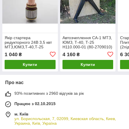
Якір стартера
Автозчеплення СА-1 МТЗ,
Стар
редукторного 24В 3,5 квт
ЮМЗ, Т-40, Т-25
Пли
МТЗ,ЮМЗ,Т-40,Т-25
Н110.000-01 (80-2709010)
(2пі
ПДМ
1 040
4 160
6 3
₴
₴
(ком
пер
Купити
Купити
Про нас
93% позитивних з 2960 відгуків за рік
Працює з 02.10.2015
м. Київ
ул. Бориспольская, 7, 02099, Киевская область, Киев,
Украина, Київ, Україна