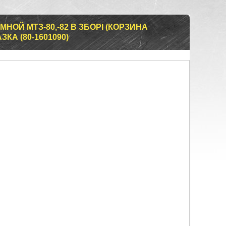
НОЙ МТЗ-80,-82 В ЗБОРІ (КОРЗИНА
КА (80-1601090)