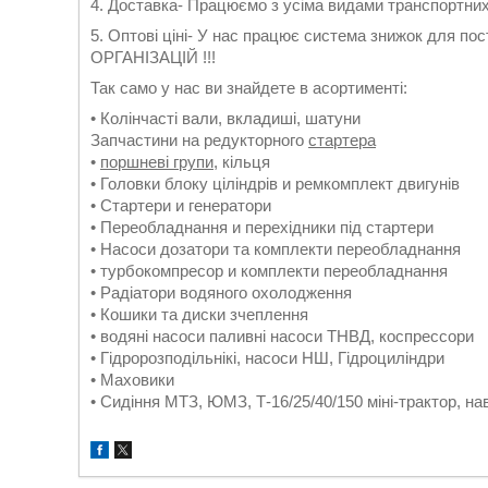
4. Доставка- Працюємо з усіма видами транспортних 
5. Оптові ціні- У нас працює система знижок для пост
ОРГАНІЗАЦІЙ !!!
Так само у нас ви знайдете в асортименті:
• Колінчасті вали, вкладиші, шатуни
Запчастини на редукторного
стартера
•
поршневі групи
, кільця
• Головки блоку ціліндрів и ремкомплект двигунів
• Стартери и генератори
• Переобладнання и перехідники під стартери
• Насоси дозатори та комплекти переобладнання
• турбокомпресор и комплекти переобладнання
• Радіатори водяного охолодження
• Кошики та диски зчеплення
• водяні насоси паливні насоси ТНВД, коспрессори
• Гідророзподільнікі, насоси НШ, Гідроциліндри
• Маховики
• Сидіння МТЗ, ЮМЗ, Т-16/25/40/150 міні-трактор, на