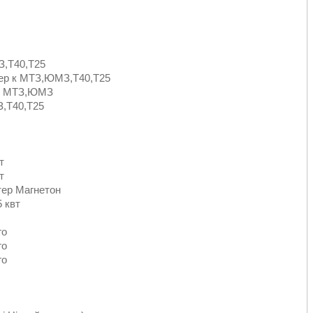
З,Т40,Т25
ртер к МТЗ,ЮМЗ,Т40,Т25
 к МТЗ,ЮМЗ
З,Т40,Т25
т
вт
тер Магнетон
5 квт
го
го
го