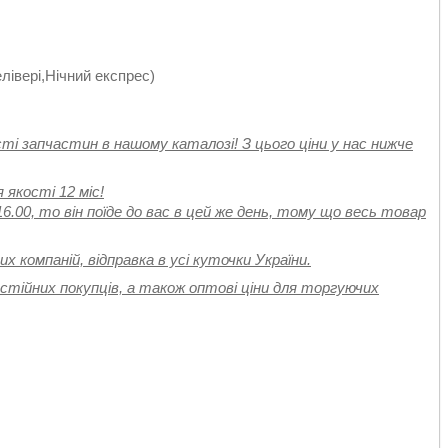
елівері,Нічний експрес)
ості запчастин в нашому каталозі! З цього ціни у нас нижче
 якості 12 міс!
.00, то він поїде до вас в цей же день, тому що весь товар
 компаній, відправка в усі куточки України.
стійних покупців, а також оптові ціни для торгуючих