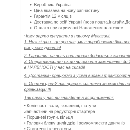
Виробник: Україна
Ціна вказана на нову запчастину
Гарантія 12 місяців
Доставка по всій Україні (нова пошта,Інатайм,Д
Оплата при отриманні Наложеним платежем
Чому варто купувати в нашому Магазині:
1. Низькі ціни - це про нас, ми є виробниками більш
ніж у конкурентів!
2. Гарантія- на весь наш товар додається гарантія
3. Оператівность- якщо ви робите замовлення до 16
в НАЯВНОСТІ у нас на складі!
4. Доставка- працюємо з усіма видами транспортних
5. Оптові ціни-У нас працює система знижок для по
організацій !!!
Так само у нас ви знайдете в асортименті:
• Колінчасті вали, вкладиші, шатуни
Запчастини на редукторні стартера
•
Поршневі групи
, кільця
• Головки блоку циліндрів і ремкомплекти двигунів
• Стартери і генератори