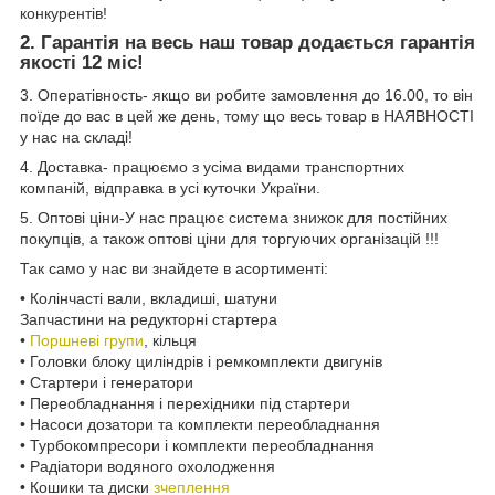
конкурентів!
2.
Гарантія
на весь наш товар додається гарантія
якості
12 міс
!
3. Оператівность- якщо ви робите замовлення до 16.00, то він
поїде до вас в цей же день, тому що весь товар в НАЯВНОСТІ
у нас на складі!
4. Доставка- працюємо з усіма видами транспортних
компаній, відправка в усі куточки України.
5. Оптові ціни-У нас працює система знижок для постійних
покупців, а також оптові ціни для торгуючих організацій !!!
Так само у нас ви знайдете в асортименті:
• Колінчасті вали, вкладиші, шатуни
Запчастини на редукторні стартера
•
Поршневі групи
, кільця
• Головки блоку циліндрів і ремкомплекти двигунів
• Стартери і генератори
• Переобладнання і перехідники під стартери
• Насоси дозатори та комплекти переобладнання
• Турбокомпресори і комплекти переобладнання
• Радіатори водяного охолодження
• Кошики та диски
зчеплення