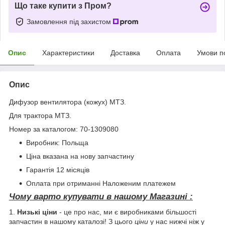
Що таке купити з Пром?
Замовлення під захистом
Опис
Характеристики
Доставка
Оплата
Умови п
Опис
Дифузор вентилятора (кожух) МТЗ.
Для трактора МТЗ.
Номер за каталогом: 70-1309080
Виробник: Польща
Ціна вказана на нову запчастину
Гарантія 12 місяців
Оплата при отриманні Наложеним платежем
Чому варто купувати в нашому Магазині :
1.
Низькі ціни
- це про нас, ми є виробниками більшості
запчастин в нашому каталозі! З цього
ціни
у нас нижчі ніж у