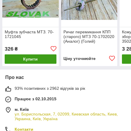
Муфта зубчаста МТЗ. 70-
Ричаг перемикання КПП
Кожу
1721045
(старого) МТЗ 70-1702020
збор
(Аналог) (Голий)
350
326
3 2
₴
Ціну уточнюйте
Купити
Про нас
93% позитивних з 2962 відгуків за рік
Працює з 02.10.2015
м. Київ
ул. Бориспольская, 7, 02099, Киевская область, Киев,
Украина, Київ, Україна
Контакти