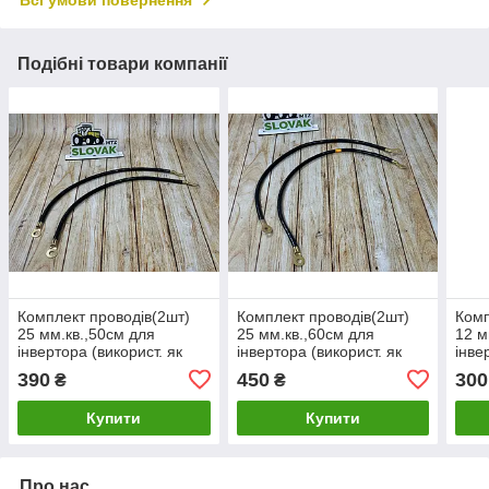
Всі умови повернення
Подібні товари компанії
Комплект проводів(2шт)
Комплект проводів(2шт)
Комп
25 мм.кв.,50см для
25 мм.кв.,60см для
12 м
інвертора (використ. як
інвертора (використ. як
інве
масові для
масові для
масо
390
450
300
₴
₴
автосільгосптехніці)
автосільгосптехніці)
авто
Купити
Купити
Про нас