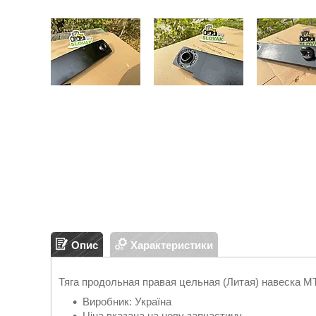
Опис
Характеристики
Тяга продольная правая цельная (Литая) навеска М
Виробник: Україна
Ціна вказана на нову запчастину