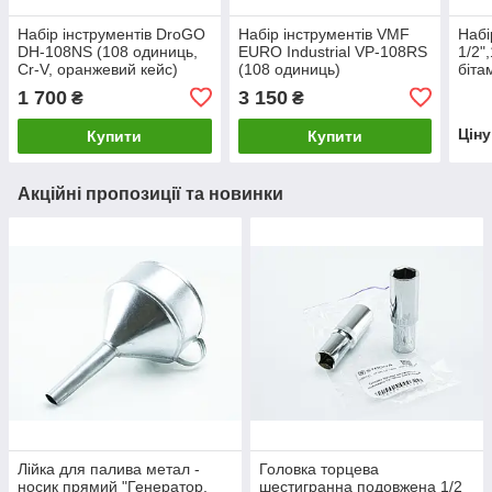
Набір інструментів DroGO
Набір інструментів VMF
Набі
DH-108NS (108 одиниць,
EURO Industrial VP-108RS
1/2",
Cr-V, оранжевий кейс)
(108 одиниць)
біта
1 700
3 150
₴
₴
Цін
Купити
Купити
Акційні пропозиції та новинки
Лійка для палива метал -
Головка торцева
носик прямий "Генератор,
шестигранна подовжена 1/2