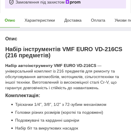
Замовлення під захистом
Опис
Характеристики
Доставка
Оплата
Умови п
Опис
Набір інструментів VMF EURO VD-216CS
(216 предметів)
Набір автоінструменту VMF EURO VD-216CS
—
універсальний комплект із 216 предметів для ремонту та
обслуговування автомобілів, мотоциклів, сільгосптехніки та
іншої техніки. Виготовлений із високоміцної сталі Cr-V, що
гарантує довговічність і стійкість до навантажень.
Комплектація:
Тріскачки 1/4", 3/8", 1/2" з 72-зубим механізмом
Головки різних розмірів (короткі та подовжені)
Подовжувачі та карданні шарніри
Набір біт та викруткових насадок