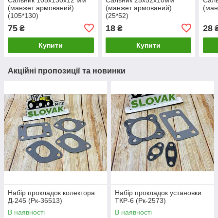
(манжет армований)
(манжет армований)
(ман
(105*130)
(25*52)
75
18
28
₴
₴
Купити
Купити
Акційні пропозиції та новинки
Набір прокладок колектора
Набір прокладок установки
Д-245 (Рк-36513)
ТКР-6 (Рк-2573)
В наявності
В наявності