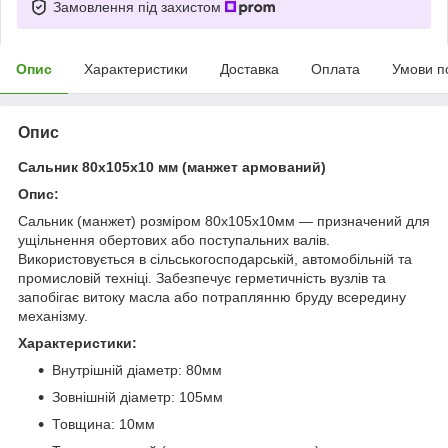
Замовлення під захистом
Опис
Характеристики
Доставка
Оплата
Умови п
Опис
Сальник 80х105х10 мм (манжет армований)
Опис:
Сальник (манжет) розміром 80х105х10мм — призначений для
ущільнення обертових або поступальних валів.
Використовується в сільськогосподарській, автомобільній та
промисловій техніці. Забезпечує герметичність вузлів та
запобігає витоку масла або потраплянню бруду всередину
механізму.
Характеристики:
Внутрішній діаметр: 80мм
Зовнішній діаметр: 105мм
Товщина: 10мм