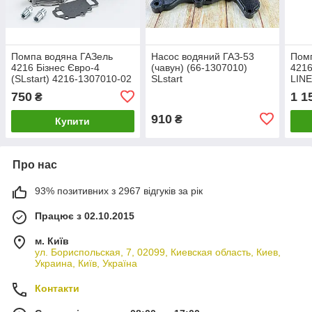
Помпа водяна ГАЗель
Насос водяний ГАЗ-53
Помп
4216 Бізнес Євро-4
(чавун) (66-1307010)
4216
(SLstart) 4216-1307010-02
SLstart
LINE
750
1 1
₴
910
₴
Купити
Про нас
93% позитивних з 2967 відгуків за рік
Працює з 02.10.2015
м. Київ
ул. Бориспольская, 7, 02099, Киевская область, Киев,
Украина, Київ, Україна
Контакти