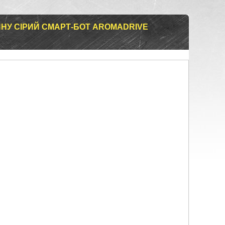
НУ СІРИЙ СМАРТ-БОТ AROMADRIVE