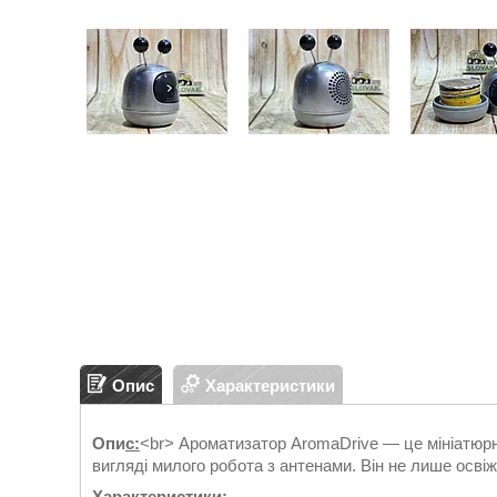
Опис
Характеристики
Опи
с:
<br> Ароматизатор AromaDrive — це мініатюрн
вигляді милого робота з антенами. Він не лише освіжа
Характеристики: