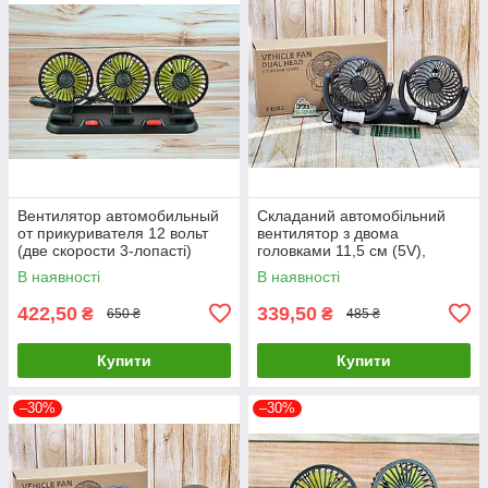
Вентилятор автомобильный
Складаний автомобільний
от прикуривателя 12 вольт
вентилятор з двома
(две скорости 3-лопасті)
головками 11,5 см (5V),
Ø-11см
кабель 140 см, наліпки для
В наявності
В наявності
паркування F4502
422,50
339,50
₴
₴
650 ₴
485 ₴
Купити
Купити
–30%
–30%