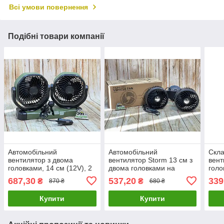
Всі умови повернення
Подібні товари компанії
Автомобільний
Автомобільний
Скла
вентилятор з двома
вентилятор Storm 13 см з
вент
головками, 14 см (12V), 2
двома головками на
голо
швидкості, кабель 140 см
присосках (5V USB), 3
кабе
687,30
537,20
339
₴
₴
870 ₴
680 ₴
(F6603)
швидкості, чорний F6206
для 
Купити
Купити