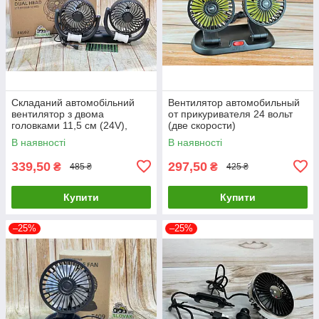
Складаний автомобільний
Вентилятор автомобильный
вентилятор з двома
от прикуривателя 24 вольт
головками 11,5 см (24V),
(две скорости)
кабель 140 см, наліпки для
В наявності
В наявності
паркування F4502
339,50
297,50
₴
₴
485 ₴
425 ₴
Купити
Купити
–25%
–25%