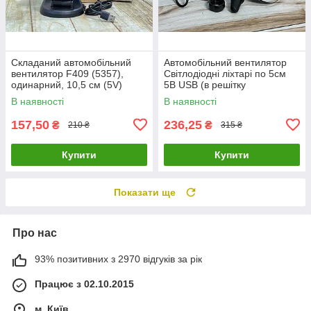
Складаний автомобільний
Автомобільний вентилятор
вентилятор F409 (5357),
Світлодіодні ліхтарі по 5см
одинарний, 10,5 см (5V)
5В USB (в решітку
роздування)
В наявності
В наявності
157,50
236,25
₴
₴
210 ₴
315 ₴
Купити
Купити
Показати ще
Про нас
93% позитивних з 2970 відгуків за рік
Працює з 02.10.2015
м. Київ