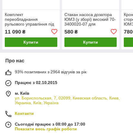
Комплект
Стакан насоса дозатора
Крон
переобладнання
ЮМЗ (у зборі) високий 70-
стор
рульового управління під
3400020-07 для
ЮМЗ 
насос-дозатор ЮМЗ-6 (під
переобладнання під
11 090
580
780
₴
₴
велику кабіну)
Малу-Кабіну ЮМЗ
Купити
Купити
Про нас
93% позитивних з 2964 відгуків за рік
Працює з 02.10.2015
м. Київ
ул. Бориспольская, 7, 02099, Киевская область, Киев,
Украина, Київ, Україна
Контакти
Сьогодні працює з 08:00 до 17:00
Показати весь графік роботи