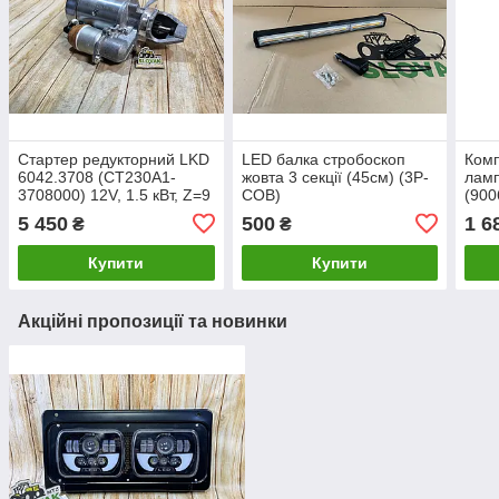
Стартер редукторний LKD
LED балка стробоскоп
Комп
6042.3708 (СТ230А1-
жовта 3 секції (45см) (3P-
ламп
3708000) 12V, 1.5 кВт, Z=9
COB)
(900
для ГАЗ-53, 3307, 66, ПАЗ
6000
5 450
500
1 6
₴
₴
Купити
Купити
Акційні пропозиції та новинки