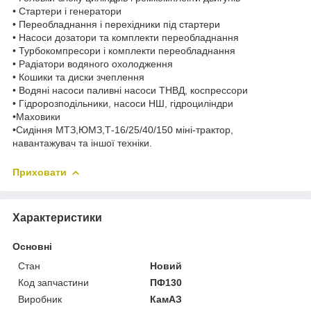
• Стартери і генератори
• Переобладнання і перехідники під стартери
• Насоси дозатори та комплекти переобладнання
• Турбокомпресори і комплекти переобладнання
• Радіатори водяного охолодження
• Кошики та диски зчеплення
• Водяні насоси паливні насоси ТНВД, коспрессори
• Гідророзподільники, насоси НШ, гідроциліндри
•Маховики
•Сидіння МТЗ,ЮМЗ,Т-16/25/40/150 міні-трактор,
навантажувач та іншої техніки.
Приховати
Характеристики
Основні
Стан
Новий
Код запчастини
ПФ130
Виробник
КамАЗ