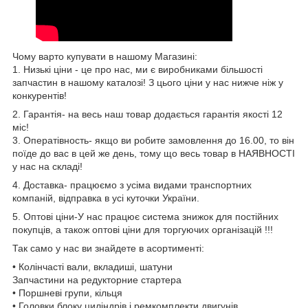
Чому варто купувати в нашому Магазині:
1. Низькі ціни - це про нас, ми є виробниками більшості
запчастин в нашому каталозі! З цього ціни у нас нижче ніж у
конкурентів!
2. Гарантія- на весь наш товар додається гарантія якості 12
міс!
3. Оператівность- якщо ви робите замовлення до 16.00, то він
поїде до вас в цей же день, тому що весь товар в НАЯВНОСТІ
у нас на складі!
4. Доставка- працюємо з усіма видами транспортних
компаній, відправка в усі куточки України.
5. Оптові ціни-У нас працює система знижок для постійних
покупців, а також оптові ціни для торгуючих організацій !!!
Так само у нас ви знайдете в асортименті:
• Колінчасті вали, вкладиші, шатуни
Запчастини на редукторние стартера
• Поршневі групи, кільця
• Головки блоку циліндрів і ремкомплекти двигунів