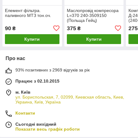
Елемент фільтра.
Маслопровід компресора
Комп
паливного МТЗ тон.оч.
L=370 240-3509150
Д-24
(Польща Гейц)
(240
90
375
275
₴
₴
Купити
Купити
Про нас
93% позитивних з 2969 відгуків за рік
Працює з 02.10.2015
м. Київ
ул. Бориспольская, 7, 02099, Киевская область, Киев,
Украина, Київ, Україна
Контакти
Сьогодні вихідний
Показати весь графік роботи