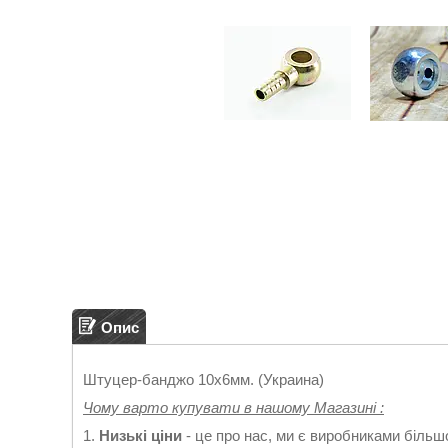
Опис
Штуцер-банджо 10х6мм. (Украина)
Чому варто купувати в нашому Магазині :
1.
Низькі ціни
- це про нас, ми є виробниками більш