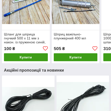
Шланг для шприца
Шприц важільно-
Шпри
гнучкий 500 х 11 мм з
плунжерний 400 мл
1000
након. із пружиною синій,
шлан
посилений Strona ST-
наса
100
505
310
₴
₴
00277
Купити
Купити
Акційні пропозиції та новинки