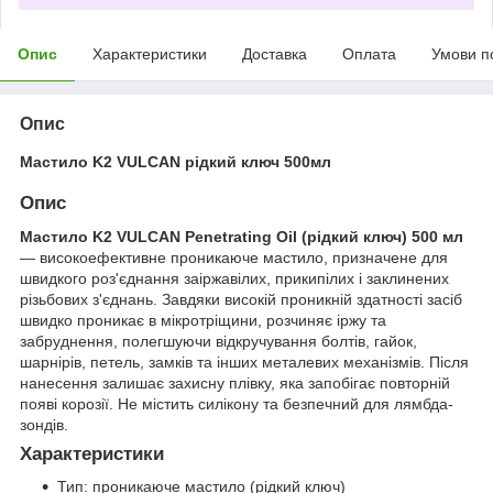
Опис
Характеристики
Доставка
Оплата
Умови п
Опис
Мастило K2 VULCAN рідкий ключ 500мл
Опис
Мастило K2 VULCAN Penetrating Oil (рідкий ключ) 500 мл
— високоефективне проникаюче мастило, призначене для
швидкого роз'єднання заіржавілих, прикипілих і заклинених
різьбових з'єднань. Завдяки високій проникній здатності засіб
швидко проникає в мікротріщини, розчиняє іржу та
забруднення, полегшуючи відкручування болтів, гайок,
шарнірів, петель, замків та інших металевих механізмів. Після
нанесення залишає захисну плівку, яка запобігає повторній
появі корозії. Не містить силікону та безпечний для лямбда-
зондів.
Характеристики
Тип: проникаюче мастило (рідкий ключ)