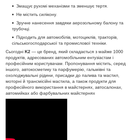
Змащує рухомі механізми та зменшує тертя.
Не містить силікону.
Зручне нанесення завдяки аерозольному балону та
трубочці.
Підходить для автомобілів, мотоциклів, тракторів,
сільськогосподарської та промислової техніки.
Сьогодні
K2
— це бренд, який складається з майже 1000
продуктів, адресованих автомобільним ентузіастам і
професійним користувачам. Пропонування містить, серед
іншого, автокосметику та парфумерію, гальмівні та
охолоджувальні рідини, присадки до палива та мастил,
моторні й трансмісійні мастила, а також продукти для
професійного використання в майстернях, автосалонах,
автомийках або фарбувальних майстернях