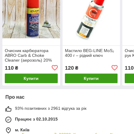
Очисник карбюратора
Мастило BEG-LINE MoS₂
Очис
ABRO Carb & Choke
400 г – рідкий ключ
рук 
Cleaner (аерозоль) 20%
більше, 283г
110
120
110
₴
₴
Купити
Купити
Про нас
93% позитивних з 2961 відгука за рік
Працює з 02.10.2015
м. Київ