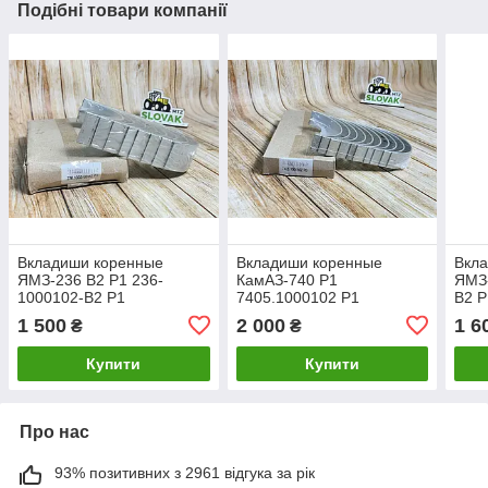
Подібні товари компанії
Вкладиши коренные
Вкладиши коренные
Вкл
ЯМЗ-236 В2 P1 236-
КамАЗ-740 Р1
ЯМЗ-
1000102-В2 P1
7405.1000102 Р1
B2 P
1 500
2 000
1 6
₴
₴
Купити
Купити
Про нас
93% позитивних з 2961 відгука за рік