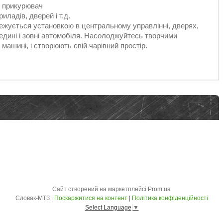
о прикурювач
иладів, дверей і т.д.
ежується установкою в центральному управлінні, дверях,
редині і зовні автомобіля. Насолоджуйтесь творчими
машині, і створюють свій чарівний простір.
Сайт створений на маркетплейсі
Prom.ua
Словак-МТЗ |
Поскаржитися на контент
|
Політика конфіденційності
Select Language
▼