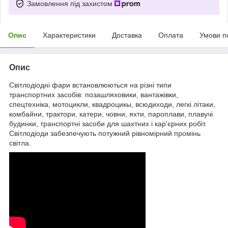
Замовлення під захистом
Опис
Характеристики
Доставка
Оплата
Умови п
Опис
Світлодіодні фари встановлюються на різні типи
транспортних засобів: позашляховики, вантажівки,
спецтехніка, мотоцикли, квадроцикы, всюдиходи, легкі літаки,
комбайни, трактори, катери, човни, яхти, пароплави, плавучі
будинки, транспортні засоби для шахтних і кар'єрних робіт.
Світлодіоди забезпечують потужний рівномірний промінь
світла.