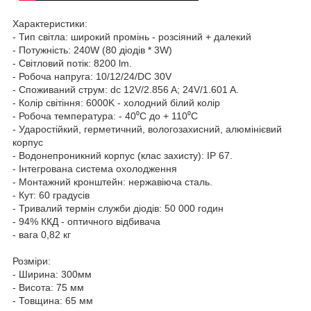
Характеристики:
- Тип світла: широкий промінь - розсіяний + далекий
- Потужність: 240W (80 діодів * 3W)
- Світловий потік: 8200 lm.
- Робоча напруга: 10/12/24/DC 30V
- Споживаний струм: dc 12V/2.856 A; 24V/1.601 A.
- Колір світіння: 6000K - холодний білий колір
- Робоча температура: - 40⁰С до + 110⁰С
- Ударостійкий, герметичний, вологозахисний, алюмінієвий
корпус
- Водонепроникний корпус (клас захисту): IP 67.
- Інтегрована система охолодження
- Монтажний кронштейн: нержавіюча сталь.
- Кут: 60 градусів
- Тривалий термін служби діодів: 50 000 годин
- 94% ККД - оптичного відбивача
- вага 0,82 кг
Розміри:
- Ширина: 300мм
- Висота: 75 мм
- Товщина: 65 мм