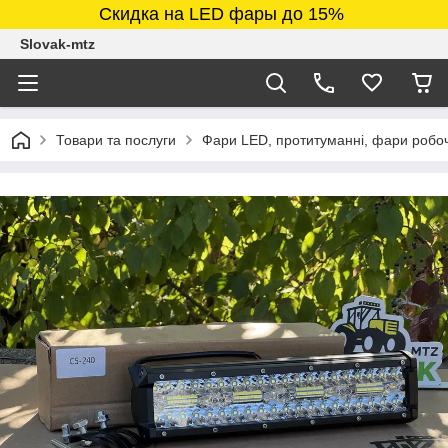
Скидка на LED фары до 15%
Slovak-mtz
Товари та послуги
Фари LED, протитуманні, фари робочі