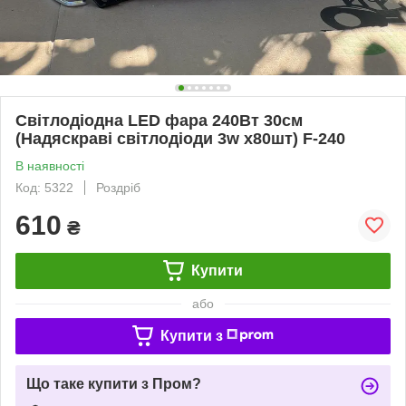
Світлодіодна LED фара 240Вт 30см
(Надяскраві світлодіоди 3w х80шт) F-240
В наявності
Код: 5322
Роздріб
610
₴
Купити
або
Купити з
Що таке купити з Пром?