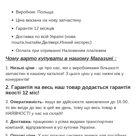
Виробник: Польща
Ціна вказана на нову запчастину
Гарантія 12 місяців
Доставка по всій Україні (нова
пошта,Інатайм,Делівері,Нічний експрес)
Оплата при отриманні Наложеним платежем
Чому варто купувати в нашому Магазині :
1.
Низькі ціни
- це про нас, ми є виробниками більшості
запчастин в нашому каталозі! З цього
ціни
у нас нижчі ніж у
конкурентів!
2.
Гарантія
на весь наш товар додається гарантія
якості
12 міс
!
3.
Оперативність-
якщо ви здійснюєте замовлення до 16.00,
то він виїде до вас в цей же день, тому що весь товар в
НАЯВНОСТІ у нас на складі!
4.
Доставка-
працюємо з усіма видами транспортних
компаній, відправлення в усі куточки України.
5.
Оптові ціни
- У нас працює система знижок для постійних