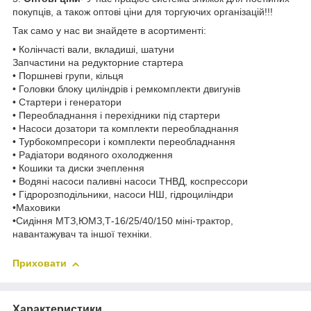
покупців, а також оптові ціни для торгуючих організацій!!!
Так само у нас ви знайдете в асортименті:
• Колінчасті вали, вкладиші, шатуни
Запчастини на редукторние стартера
• Поршневі групи, кільця
• Головки блоку циліндрів і ремкомплекти двигунів
• Стартери і генератори
• Переобладнання і перехідники під стартери
• Насоси дозатори та комплекти переобладнання
• Турбокомпресори і комплекти переобладнання
• Радіатори водяного охолодження
• Кошики та диски зчеплення
• Водяні насоси паливні насоси ТНВД, коспрессори
• Гідророзподільники, насоси НШ, гідроциліндри
•Маховики
•Сидіння МТЗ,ЮМЗ,Т-16/25/40/150 міні-трактор,
навантажувач та іншої техніки.
Приховати
Характеристики