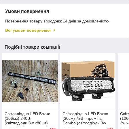
Умови повернення
Повернення товару впродовж 14 днів за домовленістю
Всі умови повернення
Подібні товари компанії
Світлодіодна LED Балка
Світлодіодна LED Балка
Світ
(106см) 240Вт
(30см) 72Вт, промінь
(106
(світлодіоди 3w х80шт)
Combo (світлодіоди 3w
3w х
х24шт)
40м