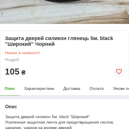
Защита дверей силикон глянець 5м. black
"Широкий" Чорний
Немає в наявності
Роздріб
105
₴
Опис
Характеристики
Доставка
Оплата
Умови п
Опис
Защита дверей силикон 5м. black "Широкий"
Усиленная защитная лента для предотвращения сколов,
царапин, ударов на кромке дверей.