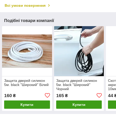
Всі умови повернення
Подібні товари компанії
Защита дверей силикон
Защита дверей силикон
Скот
5м. black "Широкий" Білий
5м. black "Широкий"
акри
Чорний
10мм
160
165
44
₴
₴
Купити
Купити