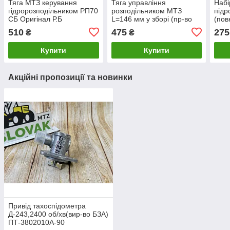
Тяга МТЗ керування
Тяга управління
Набі
гідророзподільником РП70
розподільником МТЗ
підр
СБ Оригінал Р.Б
L=146 мм у зборі (пр-во
(пов
(кат.Р1221-4607260-Б-01)
S.I.L.A. AC) 80-4607260
Баст
510
475
275
₴
₴
Купити
Купити
Акційні пропозиції та новинки
Привід тахоспідометра
Д-243,2400 об/хв(вир-во БЗА)
ПТ-3802010А-90