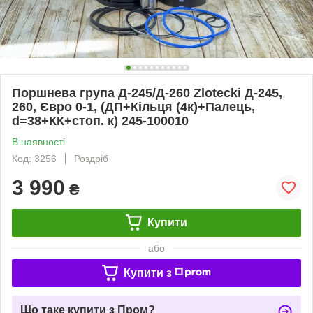
Поршнева група Д-245/Д-260 Zlotecki Д-245,
260, Євро 0-1, (ДП+Кільця (4к)+Палець,
d=38+КК+стоп. к) 245-100010
В наявності
Код: 3256
Роздріб
3 990
₴
Купити
або
Купити з
Що таке купити з Пром?