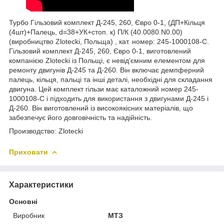
Турбо Гільзовий комплект Д-245, 260, Євро 0-1, (ДП+Кільця
(4шт)+Палець, d=38+УК+стоп. к) П/К (40.0080.N0.00)
(виробництво Zlotecki, Польща) , кат. номер: 245-1000108-С.
Гільзовий комплект Д-245, 260, Євро 0-1, виготовлений
компанією Zlotecki із Польщі, є невід'ємним елементом для
ремонту двигунів Д-245 та Д-260. Він включає демпферний
палець, кільця, пальці та інші деталі, необхідні для складання
двигуна. Цей комплект гільзи має каталожний номер 245-
1000108-С і підходить для використання з двигунами Д-245 і
Д-260. Він виготовлений із високоякісних матеріалів, що
забезпечує його довговічність та надійність.
Производство: Zlotecki
Приховати
Характеристики
Основні
Виробник
МТЗ