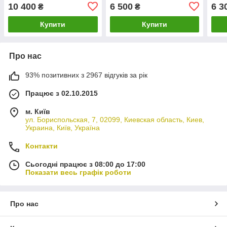
Т-150) (комплект
ПДМ (МТЗ, ЮМЗ, Т-150)
ПДМ
10 400
6 500
6 3
₴
₴
переобладнання)
(комплект
(ком
переобладнання)
пер
Купити
Купити
Про нас
93% позитивних з 2967 відгуків за рік
Працює з 02.10.2015
м. Київ
ул. Бориспольская, 7, 02099, Киевская область, Киев,
Украина, Київ, Україна
Контакти
Сьогодні працює з 08:00 до 17:00
Показати весь графік роботи
Про нас