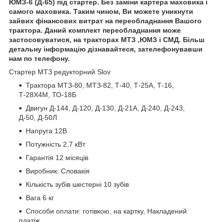
ЮМЗ-6 (Д-65) під стартер. Без заміни картера маховика і
самого маховика. Таким чином, Ви можете уникнути
зайвих фінансових витрат на переобладнання Вашого
трактора. Даний комплект переобладнання може
застосовуватися, на тракторах МТЗ ,ЮМЗ і СМД. Більш
детальну інформацію дізнавайтеся, зателефонувавши
нам по телефону.
Стартер МТЗ редукторний Slov
Трактора МТЗ-80, МТЗ-82, Т-40, Т-25А, Т-16,
Т-28Х4М, ТО-18Б
Двигун Д-144, Д-120, Д-130, Д-21А, Д-240, Д-243,
Д-50, Д-50Л
Напруга 12В
Потужність 2,7 кВт
Гарантія 12 місяців
Виробник: Словакія
Кількість зубів шестерні 10 зубів
Вага 6 кг
Способи оплати: готівкою, на картку, Накладений
платіж.