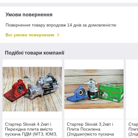
Умови повернення
Повернення товару впродовж 14 днів за домовленістю
Всі умови повернення
Подібні товари компанії
Стартер Slovak 4.2квт і
Стартер Slovak 3,2квт і
Стар
Перехідна плита вмісто
Плита Посилена
Пли
пускача ПДМ (МТЗ, ЮМЗ,
(2підшип)місто пускача
(2пі