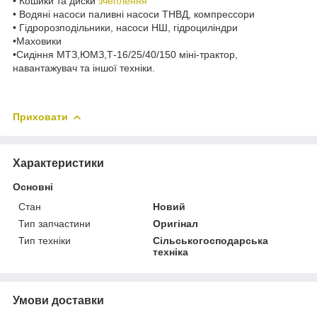
• Кошики та диски
зчеплення
• Водяні насоси паливні насоси ТНВД, компрессори
• Гідророзподільники, насоси НШ, гідроциліндри
•Маховики
•Сидіння МТЗ,ЮМЗ,Т-16/25/40/150 міні-трактор,
навантажувач та іншої техніки.
Приховати
Характеристики
Основні
Стан
Новий
Тип запчастини
Оригінал
Тип техніки
Сільськогосподарська
техніка
Умови доставки