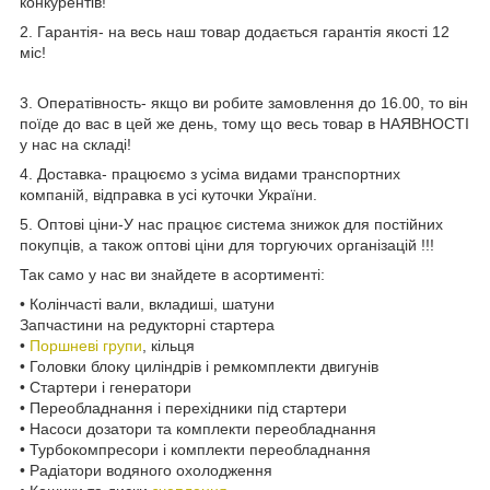
конкурентів!
2. Гарантія- на весь наш товар додається гарантія якості 12
міс!
3. Оператівность- якщо ви робите замовлення до 16.00, то він
поїде до вас в цей же день, тому що весь товар в НАЯВНОСТІ
у нас на складі!
4. Доставка- працюємо з усіма видами транспортних
компаній, відправка в усі куточки України.
5. Оптові ціни-У нас працює система знижок для постійних
покупців, а також оптові ціни для торгуючих організацій !!!
Так само у нас ви знайдете в асортименті:
• Колінчасті вали, вкладиші, шатуни
Запчастини на редукторні стартера
•
Поршневі групи
, кільця
• Головки блоку циліндрів і ремкомплекти двигунів
• Стартери і генератори
• Переобладнання і перехідники під стартери
• Насоси дозатори та комплекти переобладнання
• Турбокомпресори і комплекти переобладнання
• Радіатори водяного охолодження