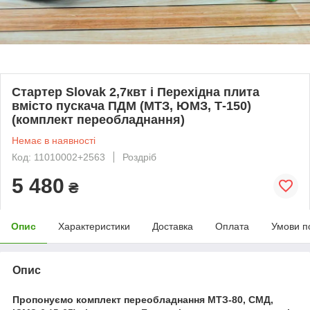
Стартер Slovak 2,7квт і Перехідна плита
вмісто пускача ПДМ (МТЗ, ЮМЗ, Т-150)
(комплект переобладнання)
Немає в наявності
Код: 11010002+2563
Роздріб
5 480
₴
Опис
Характеристики
Доставка
Оплата
Умови п
Опис
Пропонуємо комплект переобладнання МТЗ-80, СМД,