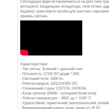
Світлодіодні фари встановлюються на різні типи тра
мотоцикли, квадроцики, всюдиходи, легкі літаки,
ко
будинки, транспортні засоби для шахтних і кар'єрни
промінь світіння.
Характеристики:
- Тип світла: Ближній + дальний свет
- Потужність: 171W (57 діодів * 3W)
- Світловий потік: 3500 lm.
- Робоча напруга: 10/12/24/30V DC
- Споживаний струм: 12V/17A; 24V/8,5A.
- Колір світіння: 6000K - холодний білий колір
- Робоча температура: - 400С до + 1100 °C
- Ударостійкий, герметичний, вологозахисний, алюмі
- Водонепроникний корпус (клас захисту): IP 67.