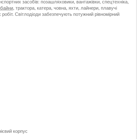
нспортних засобів: позашляховики, вантажівки, спецтехніка,
мбайни
, трактора, катера, човна, яхти, лайнери, плавучі
х робіт. Світлодіоди забезпечують потужний рівномірний
нієвий корпус