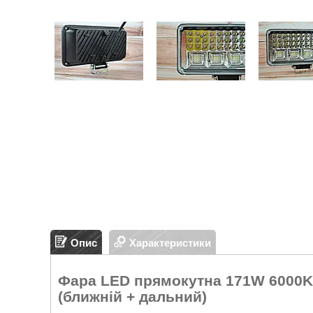
Опис
Характеристики
Фара LED прямокутна 171W 6000K (5
(ближній + дальний)