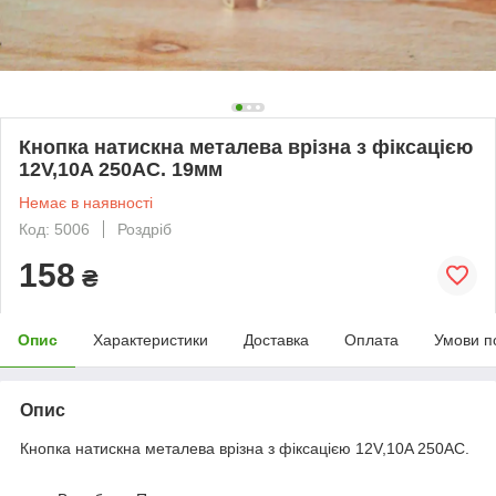
Кнопка натискна металева врізна з фіксацією
12V,10A 250AC. 19мм
Немає в наявності
Код: 5006
Роздріб
158
₴
Опис
Характеристики
Доставка
Оплата
Умови п
Опис
Кнопка натискна металева врізна з фіксацією 12V,10A 250AC.