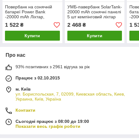
Повербанк на сонячній
УМБ-павербанк SolarTank-
Пове
батареї Power Bank
20000 mAh сонячні панелі
бата
-20000 mAh Ліхтар,
5 шт кемпінговий ліхтар
-200
сонячні панелі 3 шт
водонепроникний
соня
1 522
2 468
1 5
₴
₴
бездротова зарядка
Купити
Купити
Про нас
93% позитивних з 2961 відгука за рік
Працює з 02.10.2015
м. Київ
ул. Бориспольская, 7, 02099, Киевская область, Киев,
Украина, Київ, Україна
Контакти
Сьогодні працює з 08:00 до 19:00
Показати весь графік роботи