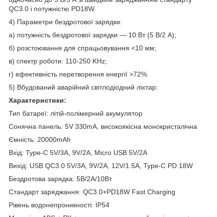
QC3.0 і потужністю PD18W.
4) Параметри бездротової зарядки:
а) потужність бездротової зарядки — 10 Вт (5 В/2 А);
б) розстоювання для спрацьовування <10 мм;
в) спектр роботи: 110-250 KHz;
г) ефективність перетворення енергії >72%.
5) Вбудований аварійний світлодіодний ліхтар:
Характеристики:
Тип батареї: літій-полімерний акумулятор
Сонячна панель: 5V 330mA, високоякісна монокристалічна
Ємність: 20000mAh
Вхід: Type-C 5V/3A, 9V/2A, Micro USB 5V/2A
Вихід: USB QC3.0 5V/3A, 9V/2A, 12V/1.5A, Type-C PD 18W
Бездротова зарядка: 5В/2А/10Вт
Стандарт заряджання: QC3.0+PD18W Fast Charging
Рівень водонепроникності: IP54