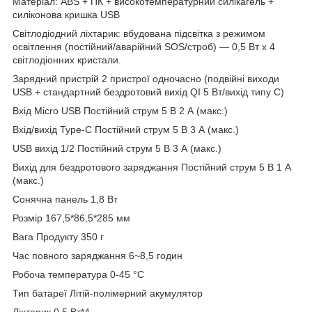
Матеріал: ABS + ПК + високотемпературний силікагель +
силіконова кришка USB
Світлодіодний ліхтарик: вбудована підсвітка з режимом
освітлення (постійний/аварійний SOS/строб) — 0,5 Вт х 4
світлодіонних кристали.
Зарядний пристрій 2 пристрої одночасно (подвійні виходи
USB + стандартний бездротовий вихід QI 5 Вт/вихід типу C)
Вхід Micro USB Постійний струм 5 В 2 А (макс.)
Вхід/вихід Type-C Постійний струм 5 В 3 А (макс.)
USB вихід 1/2 Постійний струм 5 В 3 А (макс.)
Вихід для бездротового заряджання Постійний струм 5 В 1 А
(макс.)
Сонячна панель 1,8 Вт
Розмір 167,5*86,5*285 мм
Вага Продукту 350 г
Час повного заряджання 6~8,5 годин
Робоча температура 0-45 °C
Тип батареї Літій-полімерний акумулятор
Ліхтарик 0,5 Вт*4