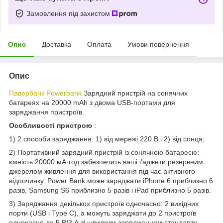
Замовлення під захистом
Опис
Доставка
Оплата
Умови повернення
Опис
Павербанк Powerbank
Зарядний пристрій на сонячних
батареях на 20000 mAh з двома USB-портами для
заряджання пристроїв.
Особливості пристрою
:
1) 2 способи заряджання: 1) від мережі 220 В і 2) від сонця;
2) Портативний зарядний пристрій із сонячною батареєю:
ємність 20000 мА·год забезпечить ваші ґаджети резервним
джерелом живлення для використання під час активного
відпочинку. Power Bank може заряджати iPhone 6 приблизно 6
разів, Samsung S6 приблизно 5 разів і iPad приблизно 5 разів.
3) Заряджання декількох пристроїв одночасно: 2 вихідних
порти (USB і Type C), а можуть заряджати до 2 пристроїв
одночасно до 5 В/3 А зі швидким заряджанням стандарту