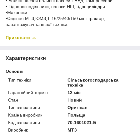
• Водяні насоси паливні насоси ТНВД, компрессори
• Гідророзподільники, насоси НШ, гідроциліндри
•Маховики
•Сидіння МТЗ,ЮМЗ,Т-16/25/40/150 міні-трактор,
навантажувач та іншої техніки.
Приховати
Характеристики
Основні
Тип техніки
Сільськогосподарська
техніка
Гарантійний термін
12 міс
Стан
Новий
Тип запчастини
Оригінал
Країна виробник
Польща
Код запчастини
70-1601021-Б
Виробник
МТЗ