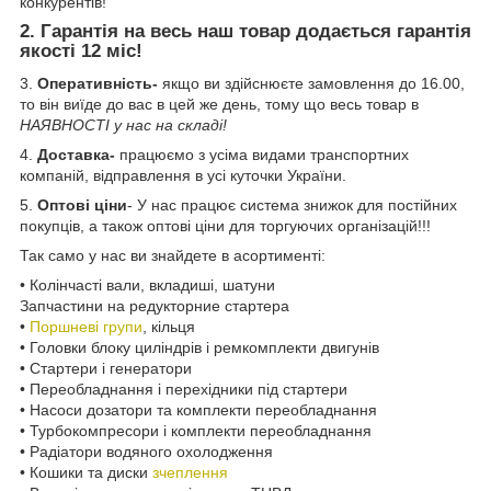
конкурентів!
2.
Гарантія
на весь наш товар додається гарантія
якості
12 міс
!
3.
Оперативність-
якщо ви здійснюєте замовлення до 16.00,
то він виїде до вас в цей же день, тому що весь товар в
НАЯВНОСТІ у нас на складі!
4.
Доставка-
працюємо з усіма видами транспортних
компаній, відправлення в усі куточки України.
5.
Оптові ціни
- У нас працює система знижок для постійних
покупців, а також оптові ціни для торгуючих організацій!!!
Так само у нас ви знайдете в асортименті:
• Колінчасті вали, вкладиші, шатуни
Запчастини на редукторние стартера
•
Поршневі групи
, кільця
• Головки блоку циліндрів і ремкомплекти двигунів
• Стартери і генератори
• Переобладнання і перехідники під стартери
• Насоси дозатори та комплекти переобладнання
• Турбокомпресори і комплекти переобладнання
• Радіатори водяного охолодження
• Кошики та диски
зчеплення