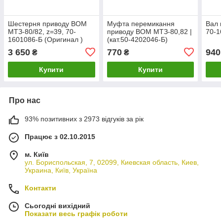
Шестерня приводу ВОМ
Муфта перемикання
Вал
МТЗ-80/82, z=39, 70-
приводу ВОМ МТЗ-80,82 |
70-1
1601086-Б (Оригинал )
(кат.50-4202046-Б)
3 650
770
940
₴
₴
Купити
Купити
Про нас
93% позитивних з 2973 відгуків за рік
Працює з 02.10.2015
м. Київ
ул. Бориспольская, 7, 02099, Киевская область, Киев,
Украина, Київ, Україна
Контакти
Сьогодні вихідний
Показати весь графік роботи