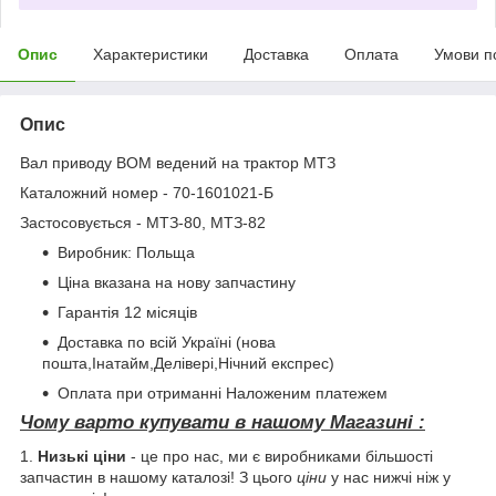
Опис
Характеристики
Доставка
Оплата
Умови п
Опис
Вал приводу ВОМ ведений на трактор МТЗ
Каталожний номер - 70-1601021-Б
Застосовується - МТЗ-80, МТЗ-82
Виробник: Польща
Ціна вказана на нову запчастину
Гарантія 12 місяців
Доставка по всій Україні (нова
пошта,Інатайм,Делівері,Нічний експрес)
Оплата при отриманні Наложеним платежем
Чому варто купувати в нашому Магазині :
1.
Низькі ціни
- це про нас, ми є виробниками більшості
запчастин в нашому каталозі! З цього
ціни
у нас нижчі ніж у