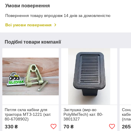
Умови повернення
Повернення товару впродовж 14 днів за домовленістю
Всі умови повернення
Подібні товари компанії
Петля скла кабіни для
Заглушка (вир-во
Сонц
трактора МТЗ-1221 (кат.
PolyMelTech) кат. 80-
кабі
80-6708902)
3801327
(пла
330
70
265
₴
₴