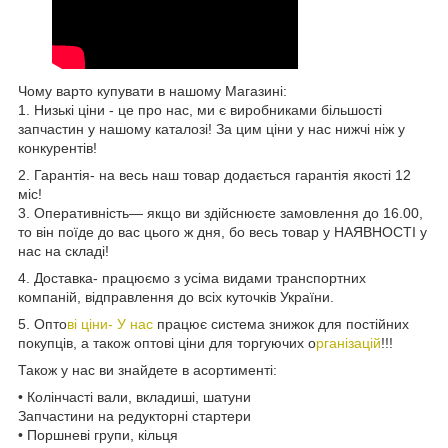
Чому варто купувати в нашому Магазині:
1. Низькі ціни - це про нас, ми є виробниками більшості
запчастин у нашому каталозі! За цим ціни у нас нижчі ніж у
конкурентів!
2. Гарантія- на весь наш товар додається гарантія якості 12
міс!
3. Оперативність— якщо ви здійснюєте замовлення до 16.00,
то він поїде до вас цього ж дня, бо весь товар у НАЯВНОСТІ у
нас на складі!
4. Доставка- працюємо з усіма видами транспортних
компаній, відправлення до всіх куточків України.
5. Опто
ві ціни- У нас
працює система знижок для постійних
покупців, а також оптові ціни для торгуючих о
рганізацій
!!!
Також у нас ви знайдете в асортименті:
• Колінчасті вали, вкладиші, шатуни
Запчастини на редукторні стартери
• Поршневі групи, кільця