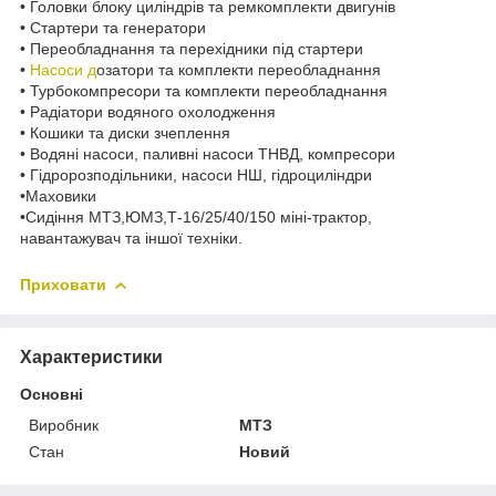
• Головки блоку циліндрів та ремкомплекти двигунів
• Стартери та генератори
• Переобладнання та перехідники під стартери
•
Насоси д
озатори та комплекти переобладнання
• Турбокомпресори та комплекти переобладнання
• Радіатори водяного охолодження
• Кошики та диски зчеплення
• Водяні насоси, паливні насоси ТНВД, компресори
• Гідророзподільники, насоси НШ, гідроциліндри
•Маховики
•Сидіння МТЗ,ЮМЗ,Т-16/25/40/150 міні-трактор,
навантажувач та іншої техніки.
Приховати
Характеристики
Основні
Виробник
МТЗ
Стан
Новий