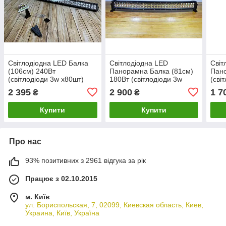
Світлодіодна LED Балка
Світлодіодна LED
Світ
(106см) 240Вт
Панорамна Балка (81см)
Пано
(світлодіоди 3w х80шт)
180Вт (світлодіоди 3w
(сві
х60шт)
(95*
2 395
2 900
1 7
₴
₴
Купити
Купити
Про нас
93% позитивних з 2961 відгука за рік
Працює з 02.10.2015
м. Київ
ул. Бориспольская, 7, 02099, Киевская область, Киев,
Украина, Київ, Україна