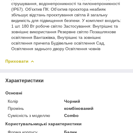
струшування, водонепроникності та пилонепроникності
(IP67). Об'єктив ПК: Об'єктив проєктора неабияк
збільшує відстань проєктування світла й загальну
видимість для підвищення безпеки. У комплект входить:
1 шт. 180 Вт робоче світло Застосування: Внутрішнє та
зовнішнє використання Резервне світло Позашляхове
освітлення Вантажівка, Внутрішнє та зовнішнє
освітлення причепа Будівельне освітлення Сад,
Освітлення заднього двору Освітлення човнів
Приховати
Характеристики
Основні
Колір
Чорний
Промінь
комбінований
Сумісність з моделлю
Combo
Користувальницькі характеристики
Форма корпусу
Балки