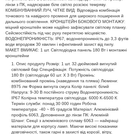
лінзи з ПК, надяскраве біле світло розсіює темряву.
КОМБІНУВАННИЙ ЛУЧ, ЧІТКЕ ВИД: Відповідна комбінація
точкового та навідного променя для широкого поширення й
дальнього освітлення. КРОНШТЕЙН БОКОВОГО МОНТАЖУ:
міцний кронштейн може надійно зафіксувати світлову планку.
Сейсмостійкість під час руху перетятою місцевістю.
ВОДОНЕПРОНИКНІСТЬ: IP67; водонепроникність до 3,3 футів
води впродовж 30 хвилин і ефективний захист від пилу.
МАКЕТ ВМИКАЄ: 1 шт. Світлодіодна панель 180 Вт і монтажні
кронштейни
Опис продукту Розмір: 1 шт. 32-дюймовий вигнутий
світловий бар Специфікація: Потужність світлодіода:
180 Вт (світлодіоди 60 шт. X 3 Вт) Промінь:
комбінований промінь (наведення та пляма) Люмени:
8975 лм Форма вигнута смуга Колір панелі: білий
Напруга: 9-30 В постійного струму Водонепроникність:
IP67 Колірна температура світлодіода: 6000 K-6500 K
Термін служби: понад 30 000 годин Робоча
температура: -40 ~ 85 градусів Матеріал: Алюмінієвий
профіль 6063, Доповнення до лінзи ПК: Алюміній
Шланг: Секції з алюмінієвого сплаву 6063 — найкращі
матеріали для корпусу ламп. Маючи високі показники
довговічності, також гарні в захисті від корозії, вітру,