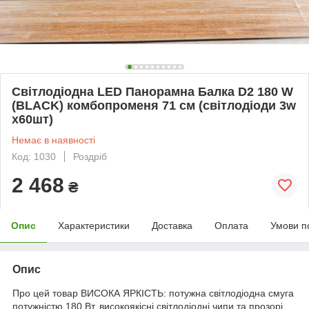
Світлодіодна LED Панорамна Балка D2 180 W
(BLACK) комбопроменя 71 см (світлодіоди 3w
x60шт)
Немає в наявності
Код: 1030
Роздріб
2 468
₴
Опис
Характеристики
Доставка
Оплата
Умови п
Опис
Про цей товар ВИСОКА ЯРКІСТЬ: потужна світлодіодна смуга
потужністю 180 Вт, високоякісні світлодіодні чипи та прозорі