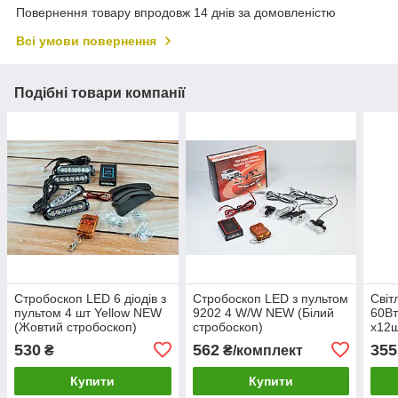
Повернення товару впродовж 14 днів за домовленістю
Всі умови повернення
Подібні товари компанії
Стробоскоп LED 6 діодів з
Стробоскоп LED з пультом
Світ
пультом 4 шт Yellow NEW
9202 4 W/W NEW (Білий
60Вт
(Жовтий стробоскоп)
стробоскоп)
х12ш
стро
530
562
355
₴
₴/комплект
Купити
Купити