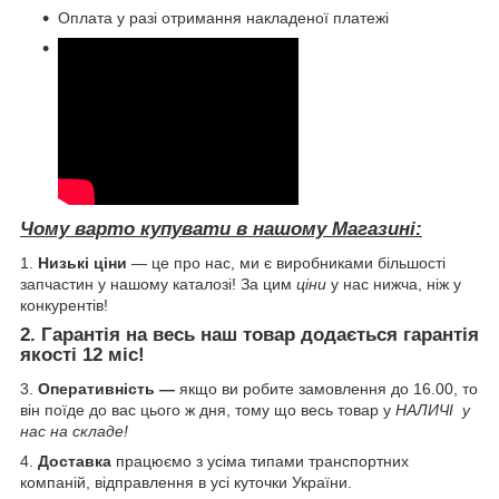
Оплата у разі отримання накладеної платежі
Чому варто купувати в нашому Магазині:
1.
Низькі ціни
— це про нас, ми є виробниками більшості
запчастин у нашому каталозі! За цим
ціни
у нас нижча, ніж у
конкурентів!
2.
Гарантія
на весь наш товар додається гарантія
якості
12 міс
!
3.
Оперативність —
якщо ви робите замовлення до 16.00, то
він поїде до вас цього ж дня, тому що весь товар у
НАЛИЧІ у
нас на складе!
4.
Доставка
працюємо з усіма типами транспортних
компаній, відправлення в усі куточки України.