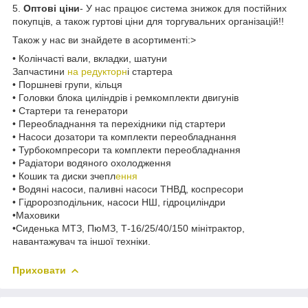
5.
Оптові ціни
- У нас працює система знижок для постійних
покупців, а також гуртові ціни для торгувальних організацій!!
Також у нас ви знайдете в асортименті:>
• Колінчасті вали, вкладки, шатуни
Запчастини
на редукторн
і стартера
• Поршневі групи, кільця
• Головки блока циліндрів і ремкомплекти двигунів
• Стартери та генератори
• Переобладнання та перехідники під стартери
• Насоси дозатори та комплекти переобладнання
• Турбокомпресори та комплекти переобладнання
• Радіатори водяного охолодження
• Кошик та диски зчепл
ення
• Водяні насоси, паливні насоси ТНВД, коспресори
• Гідророзподільник, насоси НШ, гідроциліндри
•Маховики
•Сиденька МТЗ, ПюМЗ, Т-16/25/40/150 мінітрактор,
навантажувач та іншої техніки.
Приховати