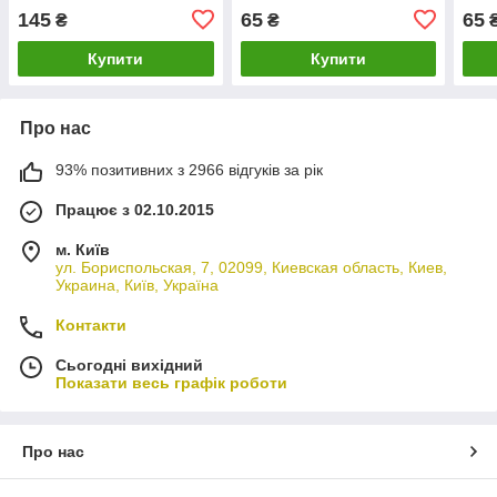
(Орігінал)
тракторах МТЗ (Аналог)
Анал
145
65
65
₴
₴
Купити
Купити
Про нас
93% позитивних з 2966 відгуків за рік
Працює з 02.10.2015
м. Київ
ул. Бориспольская, 7, 02099, Киевская область, Киев,
Украина, Київ, Україна
Контакти
Сьогодні вихідний
Показати весь графік роботи
Про нас