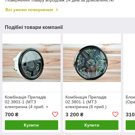
Повернення товару впродовж 14 днів за домовленістю
Всі умови повернення
Подібні товари компанії
Комбінація Приладів
Комбінація Приладів
Блок
02.3801-1 (МТЗ
02.3801-1 (МТЗ
(Ори
електрична (4 приб. +
електрична (6 приб.)
сигнальні лампи)
3801.10.02 блок
700
3 200
310
₴
₴
3801.10.02 блок
Купити
Купити