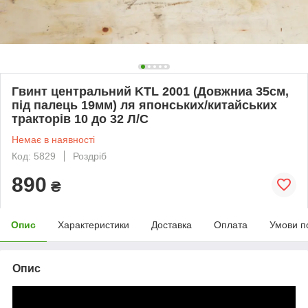
Гвинт центральний KTL 2001 (Довжниа 35см,
під палець 19мм) ля японських/китайських
тракторів 10 до 32 Л/С
Немає в наявності
Код: 5829
Роздріб
890
₴
Опис
Характеристики
Доставка
Оплата
Умови п
Опис