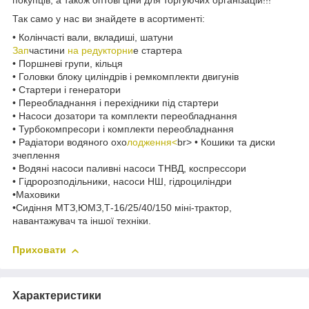
покупців, а також оптові ціни для торгуючих організацій!!!
Так само у нас ви знайдете в асортименті:
• Колінчасті вали, вкладиші, шатуни
Зап
частини
на редукторни
е стартера
• Поршневі групи, кільця
• Головки блоку циліндрів і ремкомплекти двигунів
• Стартери і генератори
• Переобладнання і перехідники під стартери
• Насоси дозатори та комплекти переобладнання
• Турбокомпресори і комплекти переобладнання
• Радіатори водяного охо
лодження<
br> • Кошики та диски
зчеплення
• Водяні насоси паливні насоси ТНВД, коспрессори
• Гідророзподільники, насоси НШ, гідроциліндри
•Маховики
•Сидіння МТЗ,ЮМЗ,Т-16/25/40/150 міні-трактор,
навантажувач та іншої техніки.
Приховати
Характеристики