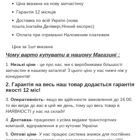
Ціна вказана на нову запчастину
Гарантія 12 місяців
Доставка по всій Україні (нова
пошта,Інатайм,Делівері,Нічний експрес)
Оплата при отриманні Наложеним платежем
Ціна за 1шт вказана
Чому варто купувати в нашому Магазині :
1.
Низькі ціни
- це про нас, ми є виробниками більшості
запчастин в нашому каталозі! З цього
ціни
у нас нижчі ніж у
конкурентів!
2.
Гарантія
на весь наш товар додається гарантія
якості
12 міс
!
3.
Оперативність-
якщо ви здійснюєте замовлення до 16.00,
то він виїде до вас в цей же день, тому що весь товар в
НАЯВНОСТІ у нас на складі!
4.
Доставка-
працюємо з усіма видами транспортних
компаній, відправлення в усі куточки України.
5.
Оптові ціни
- У нас працює система знижок для постійних