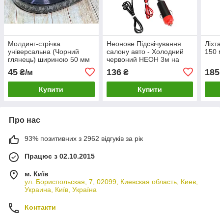
Молдинг-стрічка
Неонове Підсвічування
Ліхт
універсальна (Чорний
салону авто - Холодний
150 
глянець) шириною 50 мм
червоний НЕОН 3м на
для тюнінгу та захисту
прикурювач
45
136
185
₴/м
₴
кузова
Купити
Купити
Про нас
93% позитивних з 2962 відгуків за рік
Працює з 02.10.2015
м. Київ
ул. Бориспольская, 7, 02099, Киевская область, Киев,
Украина, Київ, Україна
Контакти