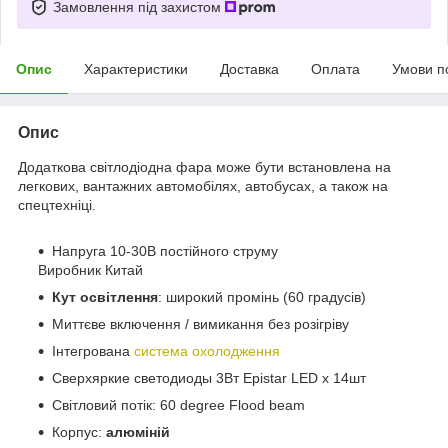
Замовлення під захистом
Опис
Характеристики
Доставка
Оплата
Умови п
Опис
Додаткова світлодіодна фара може бути встановлена на
легкових, вантажних автомобілях, автобусах, а також на
спецтехніці.
Напруга 10-30В постійного струму
Виробник Китай
Кут освітлення
: широкий промінь (60 градусів)
Миттєве включення / вимикання без розігріву
Інтегрована
система охолодження
Сверхяркие светодиоды 3Вт Epistar LED х 14шт
Світловий потік: 60 degree Flood beam
Корпус:
алюміній