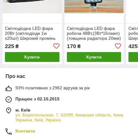
Світлодіодна LED фара
Світлодіодна LED фара
Світ
20Вт (світлодіоди 1w
робоча 48Вт,(3Вт*16ламп)
робо
х20шт) Широкий промінь
(товщина радіатора 20мм)
Широ
(Тов
225
170
425
₴
₴
Купити
Купити
Про нас
93% позитивних з 2962 відгуків за рік
Працює з 02.10.2015
м. Київ
ул. Бориспольская, 7, 02099, Киевская область, Киев,
Украина, Київ, Україна
Контакти