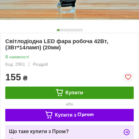
Світлодіодна LED фара робоча 42Вт,
(3Вт*14ламп) (20мм)
В наявності
Код: 2951
Роздріб
155
₴
Купити
або
Купити з
Що таке купити з Пром?