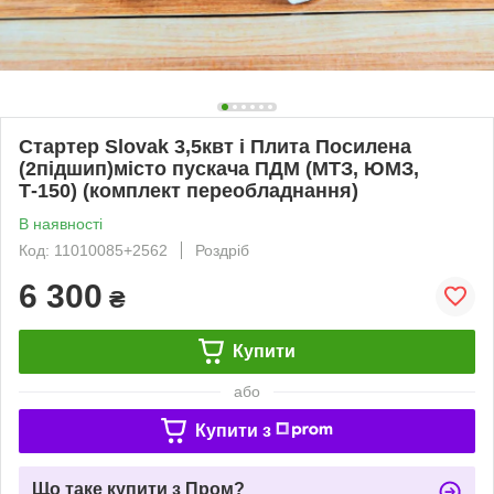
Стартер Slovak 3,5квт і Плита Посилена
(2підшип)місто пускача ПДМ (МТЗ, ЮМЗ,
Т-150) (комплект переобладнання)
В наявності
Код: 11010085+2562
Роздріб
6 300
₴
Купити
або
Купити з
Що таке купити з Пром?