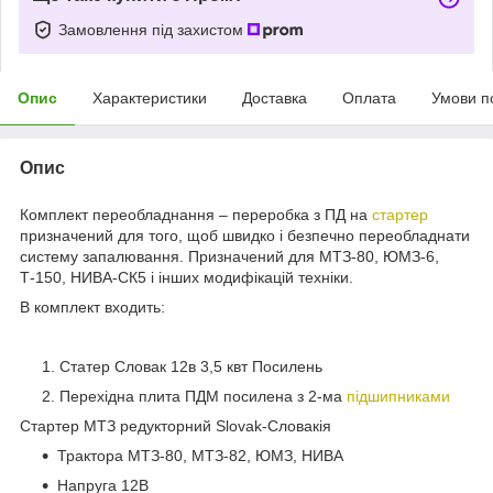
Замовлення під захистом
Опис
Характеристики
Доставка
Оплата
Умови п
Опис
Комплект переобладнання – переробка з ПД на
стартер
призначений для того, щоб швидко і безпечно переобладнати
систему запалювання. Призначений для МТЗ-80, ЮМЗ-6,
Т-150, НИВА-СК5 і інших модифікацій техніки.
В комплект входить:
Статер Словак 12в 3,5 квт Посилень
Перехідна плита ПДМ посилена з 2-ма
підшипниками
Стартер МТЗ редукторний Slovak-Словакія
Трактора МТЗ-80, МТЗ-82, ЮМЗ, НИВА
Напруга 12В