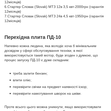
12місяців)
6.Стартер Словак (Slovak) МТЗ 12в 3,5 квт-2000грн (гарантія
12місяців)
7.Стартер Словак (Slovak) МТЗ 24в 4,5 квт-1950грн (гарантія
12місяців)
Перехідна плита ПД-10
Напевно кожна людина, яка володіє хоча б мінімальним
досвідом у сфері обслуговування техніки, в якої
використовується такий мотор, буде згоден з думкою, що
процес запуску ПД-10 є дуже складним:
треба залити бензин;
влити олію;
перевірити свічки на предмет наявності іскор;
перевірити намотування шворок на шківи.
Проте всього цього можна уникнути, якщо використовувати