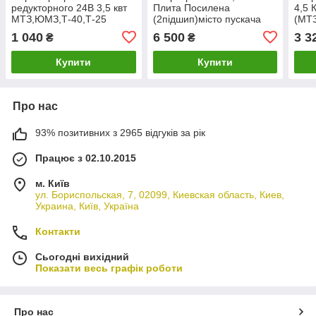
редукторного 24В 3,5 квт
Плита Посилена
4,5 
МТЗ,ЮМЗ,Т-40,Т-25
(2підшип)місто пускача
(МТЗ
ПДМ (МТЗ, ЮМЗ, Т-150)
1 040
6 500
3 3
₴
₴
(комплект
переобладнання)
Купити
Купити
Про нас
93% позитивних з 2965 відгуків за рік
Працює з 02.10.2015
м. Київ
ул. Бориспольская, 7, 02099, Киевская область, Киев,
Украина, Київ, Україна
Контакти
Сьогодні вихідний
Показати весь графік роботи
Про нас