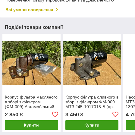
Повернення товару впродовж 14 днів за домовленістю
Всі умови повернення
Подібні товари компанії
Корпус фільтра масляного
Корпус фільтра оливного в
Насо
в зборі з фільтром
зборі з фільтром ФМ-009
МТЗ-
(ФМ-009) Автомобільний
МТЗ 245-1017015-Б (пр-
1307
245-1017015
во БЗА) тракторний
(Пом
2 850
3 450
4 7
₴
₴
Р.Б
Купити
Купити