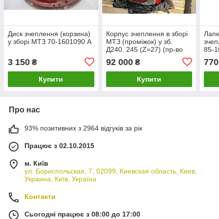
Диск зчеплення (корзина)
Корпус зчеплення в зборі
Лапк
у зборі МТЗ 70-1601090 А
МТЗ (проміжок) у зб.
зчеп
Д240. 245 (Z=27) (пр-во
85-1
МТЗ) 70-1600010
3 150
92 000
770
₴
₴
Купити
Купити
Про нас
93% позитивних з 2964 відгуків за рік
Працює з 02.10.2015
м. Київ
ул. Бориспольская, 7, 02099, Киевская область, Киев,
Украина, Київ, Україна
Контакти
Сьогодні працює з 08:00 до 17:00