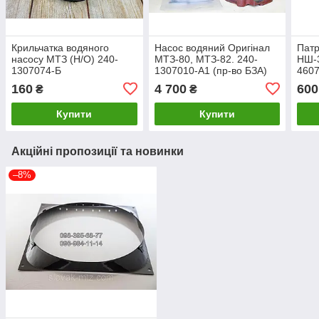
Крильчатка водяного
Насос водяний Оригінал
Патр
насосу МТЗ (Н/О) 240-
МТЗ-80, МТЗ-82. 240-
НШ-3
1307074-Б
1307010-А1 (пр-во БЗА)
460
(Помпа Д-240) Оригинал
160
4 700
600
₴
₴
Р.Б
Купити
Купити
Акційні пропозиції та новинки
–8%