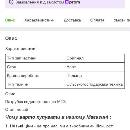
Замовлення під захистом
Опис
Характеристики
Доставка
Оплата
Умови п
Опис
Характеристики
Тип запчастини
Оригінал
Стан
Нове
Країна виробник
Польща
Тип техніки
Сільськогосподарська техніка
Опис
Патрубок водяного насоса МТЗ
Стан: новий
Чому варто купувати в нашому Магазині :
1.
Низькі ціни
- це про нас, ми є виробниками більшості