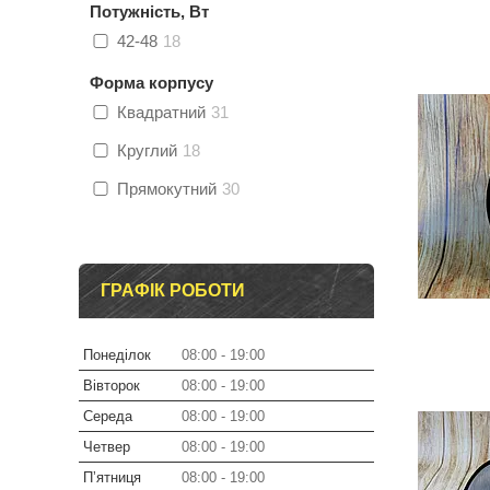
Потужність, Вт
42-48
18
Форма корпусу
Квадратний
31
Круглий
18
Прямокутний
30
ГРАФІК РОБОТИ
Понеділок
08:00
19:00
Вівторок
08:00
19:00
Середа
08:00
19:00
Четвер
08:00
19:00
Пʼятниця
08:00
19:00