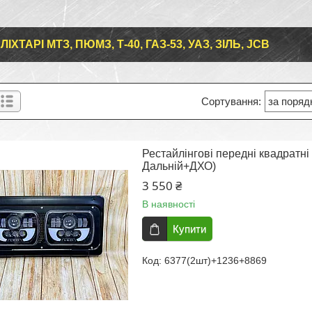
ЛІХТАРІ МТЗ, ПЮМЗ, Т-40, ГАЗ-53, УАЗ, ЗІЛЬ, JCB
Рестайлінгові передні квадратні
Дальній+ДХО)
3 550 ₴
В наявності
Купити
6377(2шт)+1236+8869