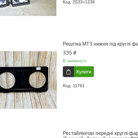
2533+1236
Решітка МТЗ нижня під круглі фа
335 ₴
В наявності
Купити
11761
Рестайлінгові передні круглі фа