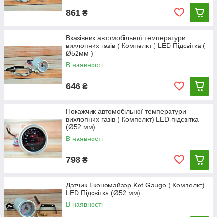
861
₴
Вказівник автомобільної температури
вихлопних газів ( Компелкт ) LED Підсвітка (
Ø52мм )
В наявності
646
₴
Покажчик автомобільної температури
вихлопних газів ( Компелкт) LED-підсвітка
(Ø52 мм)
В наявності
798
₴
Датчик Економайзер Ket Gauge ( Компелкт)
LED Підсвітка (Ø52 мм)
В наявності