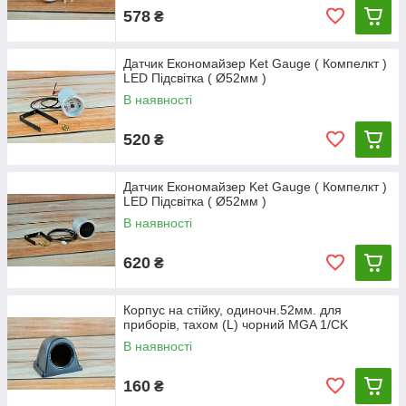
578
₴
Датчик Економайзер Ket Gauge ( Компелкт )
LED Підсвітка ( Ø52мм )
В наявності
520
₴
Датчик Економайзер Ket Gauge ( Компелкт )
LED Підсвітка ( Ø52мм )
В наявності
620
₴
Корпус на стійку, одиночн.52мм. для
приборів, тахом (L) чорний MGA 1/CK
В наявності
160
₴