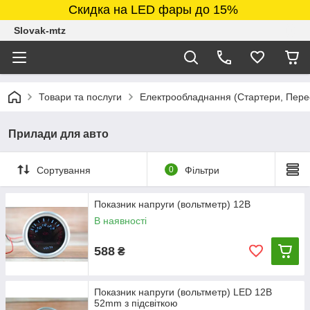
Скидка на LED фары до 15%
Slovak-mtz
Товари та послуги
Електрообладнання (Стартери, Перео
Прилади для авто
Сортування
0
Фільтри
Показник напруги (вольтметр) 12В
В наявності
588
₴
Показник напруги (вольтметр) LED 12В
52mm з підсвіткою