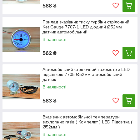
588
₴
Прилад вказівник тиску турбіни стрілочний
Ket Gauge 7707-1 LED діодний Ø52мм
датчик автомобільний
В наявності
562
₴
Автомобільний стрілочний тахометр з LED
підсвіткою 7705 Ø52мм автомобільний
датчик
В наявності
583
₴
Вказівник автомобільної температури
вихлопних газів ( Компелкт ) LED Підсвітка (
Ø52мм )
В наявності