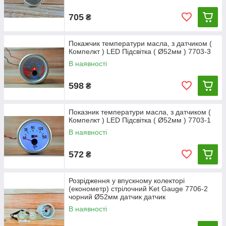
705
₴
Покажчик температури масла, з датчиком (
Компелкт ) LED Підсвітка ( Ø52мм ) 7703-3
В наявності
598
₴
Показник температури масла, з датчиком (
Компелкт ) LED Підсвітка ( Ø52мм ) 7703-1
В наявності
572
₴
Розрідження у впускному колекторі
(економетр) стрілочний Ket Gauge 7706-2
чорний Ø52мм датчик датчик
В наявності