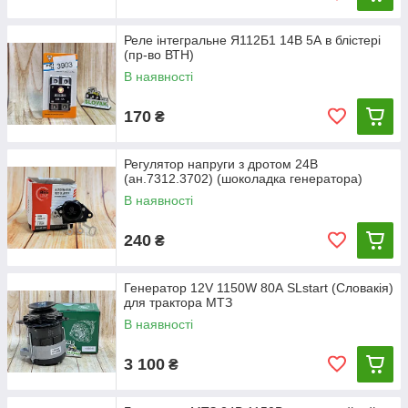
Реле інтегральне Я112Б1 14В 5А в блістері
(пр-во ВТН)
В наявності
170
₴
Регулятор напруги з дротом 24В
(ан.7312.3702) (шоколадка генератора)
В наявності
240
₴
Генератор 12V 1150W 80А SLstart (Словакія)
для трактора МТЗ
В наявності
3 100
₴