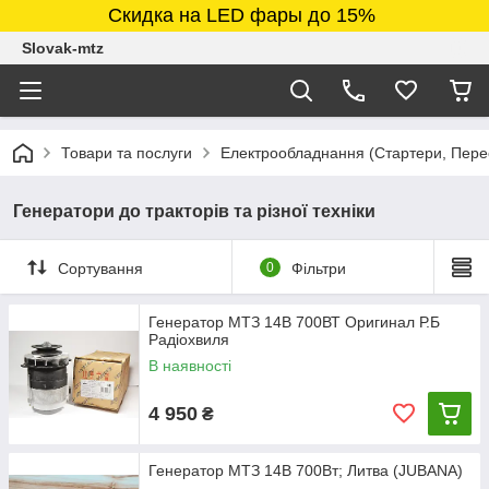
Скидка на LED фары до 15%
Slovak-mtz
Товари та послуги
Електрообладнання (Стартери, Перео
Генератори до тракторів та різної техніки
Сортування
0
Фільтри
Генератор МТЗ 14В 700ВТ Оригинал Р.Б
Радіохвиля
В наявності
4 950
₴
Генератор МТЗ 14В 700Вт; Литва (JUBANA)