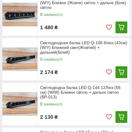
(W/Y) Ближнє (Жовте) світло + дальнє (Біле)
світло
В наявності
1 480
₴
Светодиодная балка LED Q-108 9лінз (43см)
(W/Y) Ближний свет(Жовтий) +
дальний(Білий)
В наявності
2 174
₴
Світлодіодна балка LED Q-144 12Лінз (58
см) (W/W) Ближнє світло + дальнє світло
(ВР-013)
В наявності
2 130
₴