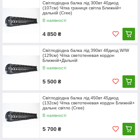
Світлодіодна балка лід 300вт 40диод
(107см) Чітка границя світла Ближній+
дальній (Cree)
В наявності
4 850
₴
Світлодіодна балка лід 390вт 48диод W/W
(129см) Чітка светотеневая кордон
Ближній+Дальній
В наявності
5 500
₴
Світлодіодна балка лід 450вт 45диод
(132см) Чітка светотеневая кордон Ближній+
дальнє світло (Cree)
В наявності
5 700
₴