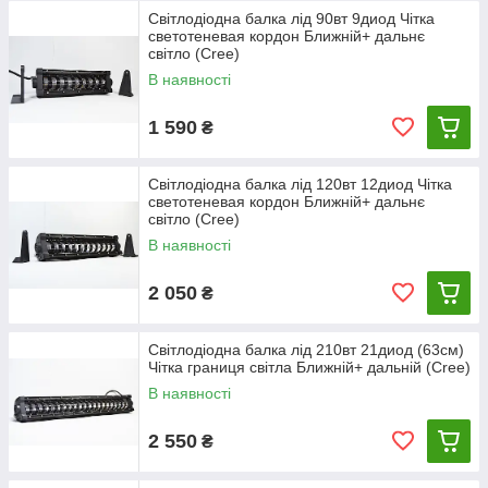
Світлодіодна балка лід 90вт 9диод Чітка
светотеневая кордон Ближній+ дальнє
світло (Cree)
В наявності
1 590
₴
Світлодіодна балка лід 120вт 12диод Чітка
светотеневая кордон Ближній+ дальнє
світло (Cree)
В наявності
2 050
₴
Світлодіодна балка лід 210вт 21диод (63см)
Чітка границя світла Ближній+ дальній (Cree)
В наявності
2 550
₴