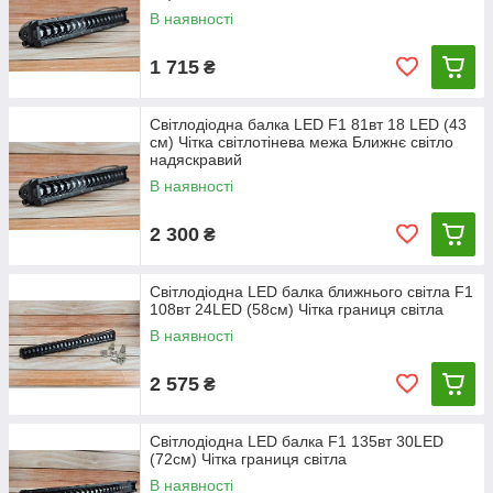
В наявності
1 715
₴
Світлодіодна балка LED F1 81вт 18 LED (43
см) Чітка світлотінева межа Ближнє світло
надяскравий
В наявності
2 300
₴
Світлодіодна LED балка ближнього світла F1
108вт 24LED (58см) Чітка границя світла
В наявності
2 575
₴
Світлодіодна LED балка F1 135вт 30LED
(72см) Чітка границя світла
В наявності