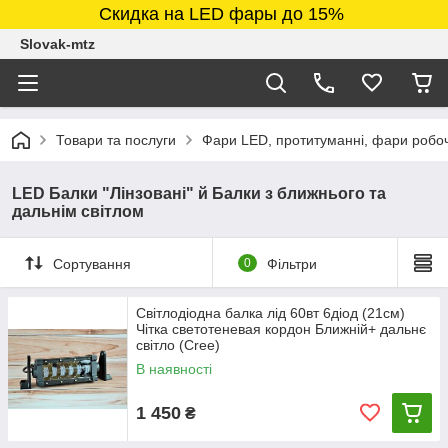
Скидка на LED фары до 15%
Slovak-mtz
Товари та послуги
Фари LED, протитуманні, фари робочі
LED Балки "Лінзовані" й Балки з ближнього та
дальнім світлом
Сортування
0
Фільтри
Світлодіодна балка лід 60вт 6діод (21см)
Чітка светотеневая кордон Ближній+ дальнє
світло (Cree)
В наявності
1 450
₴