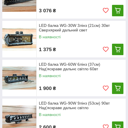
3 076
₴
LED балка WG-30W 3лінз (21см) 30вт
Сверхяркий дальний свет
В наявності
1 375
₴
LED балка WG-60W 6лінз (37см)
Над'яскраве дальнє світло 60вт
В наявності
1 900
₴
LED балка WG-90W 9лінз (53см) 90вт
Над'яскраве дальнє світло
В наявності
2 600
₴