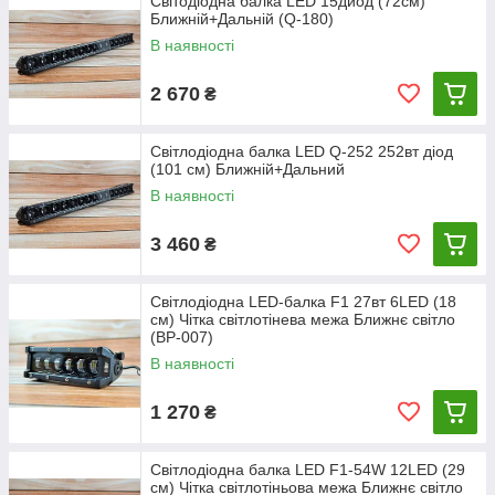
Світодіодна балка LED 15диод (72см)
Ближній+Дальній (Q-180)
В наявності
2 670
₴
Світлодіодна балка LED Q-252 252вт діод
(101 см) Ближній+Дальний
В наявності
3 460
₴
Світлодіодна LED-балка F1 27вт 6LED (18
см) Чітка світлотінева межа Ближнє світло
(ВР-007)
В наявності
1 270
₴
Світлодіодна балка LED F1-54W 12LED (29
см) Чітка світлотіньова межа Ближнє світло